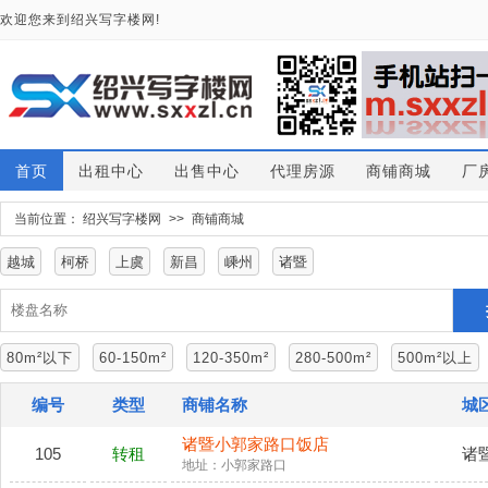
欢迎您来到绍兴写字楼网!
首页
出租中心
出售中心
代理房源
商铺商城
厂
当前位置：
绍兴写字楼网
>>
商铺商城
越城
柯桥
上虞
新昌
嵊州
诸暨
80m²以下
60-150m²
120-350m²
280-500m²
500m²以上
编号
类型
商铺名称
城
诸暨小郭家路口饭店
105
转租
诸
地址：小郭家路口