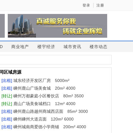
登录
注册
D
商业地产
楼宇经济
城市资讯
楼市动态
同区域房源
[出租]
城东经济开发区厂房 5000m²
[出租]
嵊州鹿山广场美食城 20m² 4000
[转让]
嵊州万都豪庭小区餐饮店 80m² 3500
[转让]
鹿山广场美食城档口 12m² 4000
[出租]
嵊州鹿山路越州商城西店面 85m² 3000
[出租]
嵊州嵊州大道店面 120m² 6000
[出租]
嵊州城南商爱德小学商铺 200m² 4000