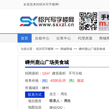
欢迎您来到绍兴写字楼网!
首页
出租中心
出售中心
代理房源
商铺
当前位置：
绍兴写字楼网
>>
商铺商城
>>
嵊州鹿山广场美食城
嵊州鹿山广场美食城
招商面积：
12m²
建筑面积 不可分租
租售价格：
[租]
4200元/月
[售]
面议
所属城区：嵊州
业主：
周生
联系方式
联系人：
周生
项目图库
地图信息
微信/QQ：