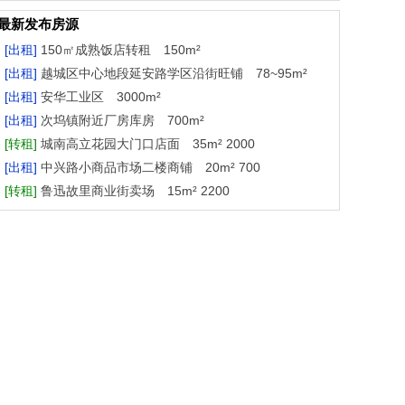
最新发布房源
[出租]
150㎡成熟饭店转租 150m²
[出租]
越城区中心地段延安路学区沿街旺铺 78~95m²
[出租]
安华工业区 3000m²
[出租]
次坞镇附近厂房库房 700m²
[转租]
城南高立花园大门口店面 35m² 2000
[出租]
中兴路小商品市场二楼商铺 20m² 700
[转租]
鲁迅故里商业街卖场 15m² 2200