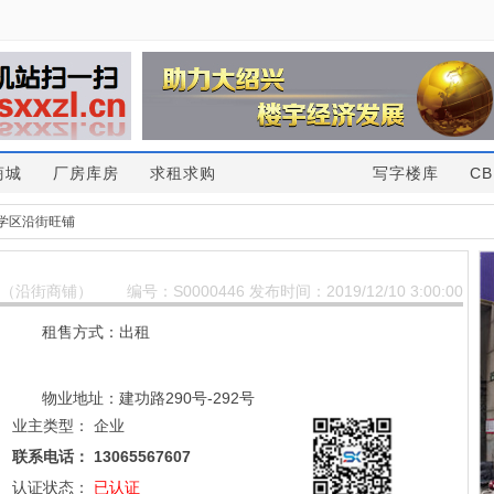
商城
厂房库房
求租求购
写字楼库
CB
学区沿街旺铺
（沿街商铺）
编号：S0000446 发布时间：2019/12/10 3:00:00
租售方式：出租
物业地址：建功路290号-292号
业主类型：
企业
联系电话：
13065567607
认证状态：
已认证