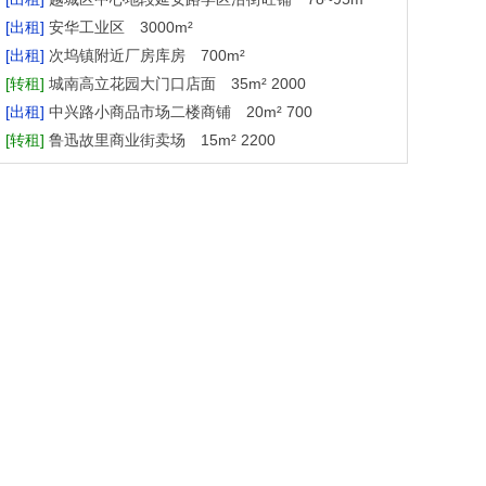
[出租]
安华工业区 3000m²
[出租]
次坞镇附近厂房库房 700m²
[转租]
城南高立花园大门口店面 35m² 2000
[出租]
中兴路小商品市场二楼商铺 20m² 700
[转租]
鲁迅故里商业街卖场 15m² 2200