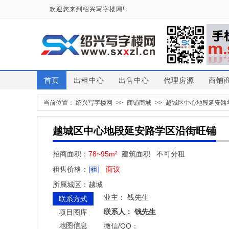
欢迎您来到绍兴写字楼网!
首页
出租中心
出售中心
代理房源
商铺
当前位置：
绍兴写字楼网
>>
商铺商城
>>
越城区中心地段延安路
越城区中心地段延安路学区沿街旺铺
招商面积：
78~95m²
建筑面积 不可分租
租售价格：
[租]
面议
所属城区：越城
业主：
钱先生
联系方式
联系人：
钱先生
项目图库
地图信息
微信/QQ：